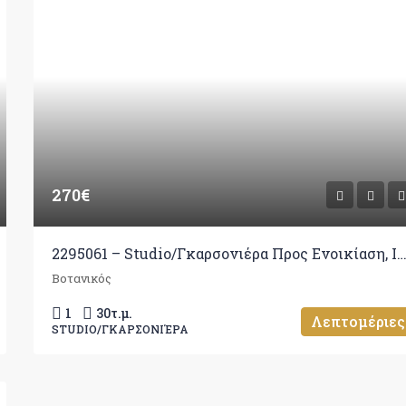
270€
2295061 – Studio/Γκαρσονιέρα Προς Ενοικίαση, Ιωάννινα, 30 τ
Βοτανικός
1
30
τ.μ.
Λεπτομέριες
STUDIO/ΓΚΑΡΣΟΝΙΈΡΑ