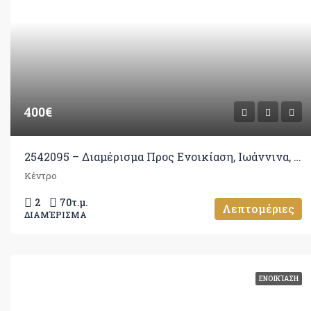
400€
2542095 – Διαμέρισμα Προς Ενοικίαση, Ιωάννινα, 70 τ.μ., €400
Κέντρο
2
70
τ.μ.
Λεπτομέριες
ΔΙΑΜΈΡΙΣΜΑ
ΕΝΟΙΚΊΑΣΗ