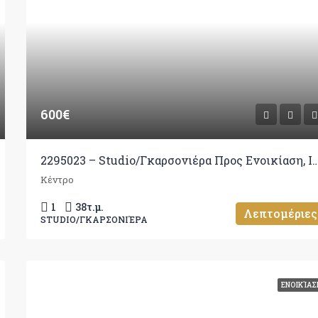
600€
2295023 – Studio/Γκαρσονιέρα Προς Ενοικίαση, Ιω
Κέντρο
1
38
τ.μ.
Λεπτομέριες
STUDIO/ΓΚΑΡΣΟΝΙΈΡΑ
ΕΝΟΙΚΊΑΣ