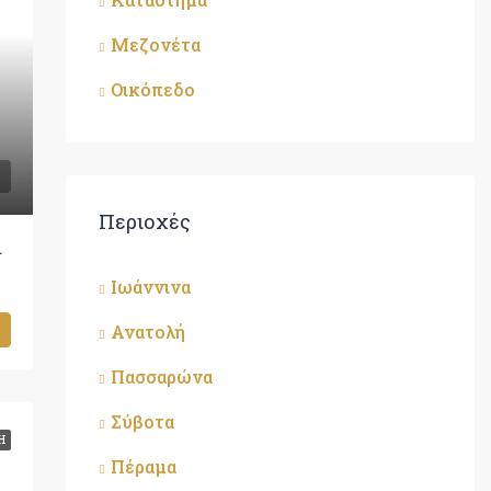
Μεζονέτα
Οικόπεδο
Περιοχές
άννινα, 38 τ.μ., €600
Ιωάννινα
Ανατολή
Πασσαρώνα
Σύβοτα
Η
Πέραμα