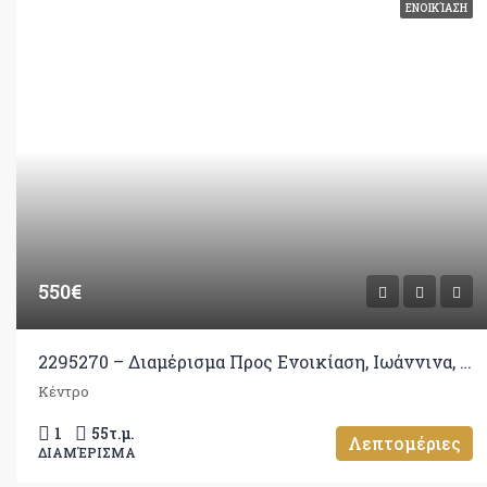
ΕΝΟΙΚΊΑΣΗ
550€
2295270 – Διαμέρισμα Προς Ενοικίαση, Ιωάννινα, 55 τ.μ., €550
Κέντρο
1
55
τ.μ.
Λεπτομέριες
ΔΙΑΜΈΡΙΣΜΑ