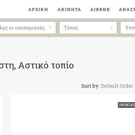
ΑΡΧΙΚΉ
ΑΚΊΝΗΤΑ
AIRBNB
ΑΝΑΖ
λες οι υποπεριοχές
Τύπος
Υπν
στη, Αστικό τοπίο
Sort by:
Default Order
ΕΝΟΙΚΊΑΣ