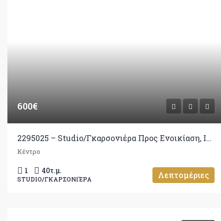
600€
2295025 – Studio/Γκαρσονιέρα Προς Ενοικίαση, Ιωάννινα, 40 τ.μ., €600
Κέντρο
1
40
τ.μ.
Λεπτομέριες
STUDIO/ΓΚΑΡΣΟΝΙΈΡΑ