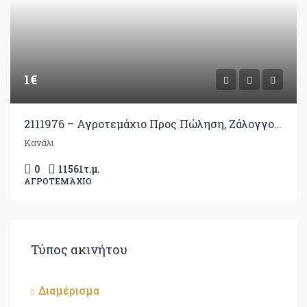
1€
2111976 – Αγροτεμάχιο Προς Πώληση, Ζάλογγο, 11.561 τ.μ., €1
Κανάλι
0
11561
τ.μ.
ΑΓΡΟΤΕΜΆΧΙΟ
Τύπος ακινήτου
Διαμέρισμα