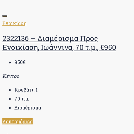
Ενοικίαση
2322136 – Διαμέρισμα Προς
Ενοικίαση, Ιωάννινα, 70 τ.μ., €950
950€
Κέντρο
Κρεβάτι:
1
70
τ.μ.
Διαμέρισμα
Λεπτομέριες