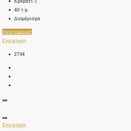
Κρεβάτι:
1
40
τ.μ.
Διαμέρισμα
Λεπτομέριες
Ενοικίαση
270€
Ενοικίαση