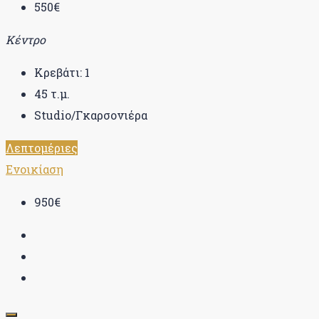
550€
Κέντρο
Κρεβάτι:
1
45
τ.μ.
Studio/Γκαρσονιέρα
Λεπτομέριες
Ενοικίαση
950€