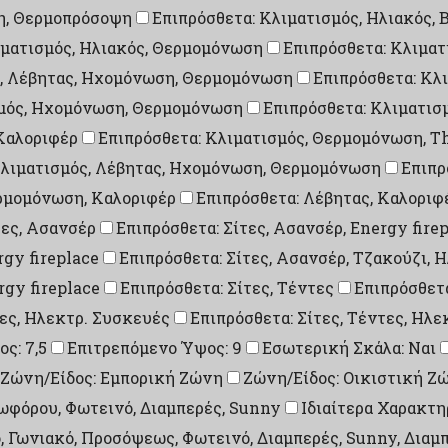
ση, Θερμοπρόσοψη
Επιπρόσθετα: Κλιματισμός, Ηλιακός, 
ιματισμός, Ηλιακός, Θερμομόνωση
Επιπρόσθετα: Κλιματ
ς, Λέβητας, Ηχομόνωση, Θερμομόνωση
Επιπρόσθετα: Κλ
σμός, Ηχομόνωση, Θερμομόνωση
Επιπρόσθετα: Κλιματι
Καλοριφέρ
Επιπρόσθετα: Κλιματισμός, Θερμομόνωση, T
Κλιματισμός, Λέβητας, Ηχομόνωση, Θερμομόνωση
Επιπρ
ρμομόνωση, Καλοριφέρ
Επιπρόσθετα: Λέβητας, Καλοριφ
τες, Ασανσέρ
Επιπρόσθετα: Σίτες, Ασανσέρ, Energy fire
rgy fireplace
Επιπρόσθετα: Σίτες, Ασανσέρ, Τζακούζι, 
rgy fireplace
Επιπρόσθετα: Σίτες, Τέντες
Επιπρόσθετα
τες, Ηλεκτρ. Συσκευές
Επιπρόσθετα: Σίτες, Τέντες, Ηλε
ς: 7,5
Επιτρεπόμενο Ύψος: 9
Εσωτερική Σκάλα: Ναι
Ζώνη/Είδος: Εμπορική Ζώνη
Ζώνη/Είδος: Οικιστική Ζ
ωφόρου, Φωτεινό, Διαμπερές, Sunny
Ιδιαίτερα Χαρακτη
, Γωνιακό, Προσόψεως, Φωτεινό, Διαμπερές, Sunny, Διαμ