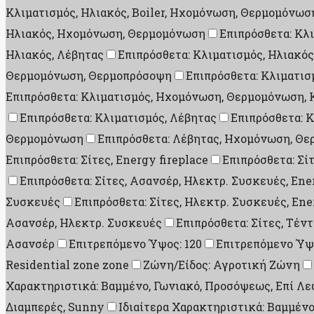
Κλιματισμός, Ηλιακός, Boiler, Ηχομόνωση, Θερμομόνω
Ηλιακός, Ηχομόνωση, Θερμομόνωση
Επιπρόσθετα: Κλ
Ηλιακός, Λέβητας
Επιπρόσθετα: Κλιματισμός, Ηλιακό
Θερμομόνωση, Θερμοπρόσοψη
Επιπρόσθετα: Κλιματι
Επιπρόσθετα: Κλιματισμός, Ηχομόνωση, Θερμομόνωση, 
Επιπρόσθετα: Κλιματισμός, Λέβητας
Επιπρόσθετα: 
Θερμομόνωση
Επιπρόσθετα: Λέβητας, Ηχομόνωση, Θε
Επιπρόσθετα: Σίτες, Energy fireplace
Επιπρόσθετα: Σί
Επιπρόσθετα: Σίτες, Ασανσέρ, Ηλεκτρ. Συσκευές, Ene
Συσκευές
Επιπρόσθετα: Σίτες, Ηλεκτρ. Συσκευές, Ene
Ασανσέρ, Ηλεκτρ. Συσκευές
Επιπρόσθετα: Σίτες, Τέν
Ασανσέρ
Επιτρεπόμενο Ύψος: 120
Επιτρεπόμενο Ύψο
Residential zone zone
Ζώνη/Είδος: Αγροτική Ζώνη
Χαρακτηριστικά: Βαμμένο, Γωνιακό, Προσόψεως, Επί Λε
Διαμπερές, Sunny
Ιδιαίτερα Χαρακτηριστικά: Βαμμένο