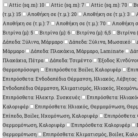
Attic (sq.m): 10
Attic (sq.m): 7
Attic (sq.m): 70
B
(τ.μ.): 15
Αποθήκη σε (τ.μ.): 20
Αποθήκη σε (τ.μ.): 3
Αποθήκη σε (τ.μ.): 7
Αποθήκη σε (τ.μ.): 70
Αποθήκη σε 
Βιτρίνα (μ): 5
Βιτρίνα (μ): 6
Βιτρίνα (μ): 6,5
Βιτρίνα (
Δάπεδα: Ξύλινα, Μάρμαρο
Δάπεδα: Ξύλινα, Μωσαικό
Μάρμαρο
Δάπεδα: Πλακάκια, Μάρμαρο, Laminate
Δάπ
Πλακάκια, Πέτρα
Δάπεδα: Τσιμέντο
Έξοδος Κινδύνου
Θερμοπρόσοψη
Επιπρόσθετα: Boiler, Καλοριφέρ
Επι
Επιπρόσθετα: Ενδοδαπέδια Θέρμανση, Ηλιακός, Λέβητας
Ενδοδαπέδια Θέρμανση, Κλιματισμός, Ηλιακός, Ηχομό
Επιπρόσθετα: Ηλεκτρ. Συσκευές
Επιπρόσθετα: Ηλιακός
Καλοριφέρ
Επιπρόσθετα: Ηλιακός, Θερμομόνωση, Θε
Επίπεδο, Boiler, Ηχομόνωση, Καλοριφέρ
Επιπρόσθετα:
Θερμομόνωση, Καλοριφέρ
Επιπρόσθετα: Καλοριφέρ
Θερμομόνωση
Επιπρόσθετα: Κλιματισμός, Boiler, Καλ