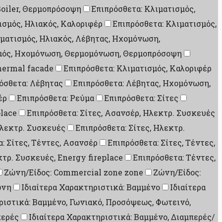
Boiler, Θερμοπρόσοψη
Επιπρόσθετα: Κλιματισμός,
ισμός, Ηλιακός, Καλοριφέρ
Επιπρόσθετα: Κλιματισμός,
ιματισμός, Ηλιακός, Λέβητας, Ηχομόνωση,
σμός, Ηχομόνωση, Θερμομόνωση, Θερμοπρόσοψη
hermal facade
Επιπρόσθετα: Κλιματισμός, Καλοριφέρ
όσθετα: Λέβητας
Επιπρόσθετα: Λέβητας, Ηχομόνωση,
έρ
Επιπρόσθετα: Ρεύμα
Επιπρόσθετα: Σίτες
place
Επιπρόσθετα: Σίτες, Ασανσέρ, Ηλεκτρ. Συσκευές
Ηλεκτρ. Συσκευές
Επιπρόσθετα: Σίτες, Ηλεκτρ.
: Σίτες, Τέντες, Ασανσέρ
Επιπρόσθετα: Σίτες, Τέντες,
κτρ. Συσκευές, Energy fireplace
Επιπρόσθετα: Τέντες,
Ζώνη/Είδος: Commercial zone zone
Ζώνη/Είδος:
ώνη
Ιδιαίτερα Χαρακτηριστικά: Βαμμένο
Ιδιαίτερα
ριστικά: Βαμμένο, Γωνιακό, Προσόψεως, Φωτεινό,
περές
Ιδιαίτερα Χαρακτηριστικά: Βαμμένο, Διαμπερές/