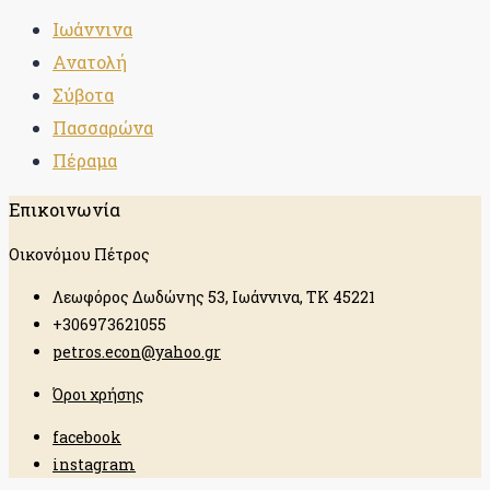
Ιωάννινα
Ανατολή
Σύβοτα
Πασσαρώνα
Πέραμα
Επικοινωνία
Οικονόμου Πέτρος
Λεωφόρος Δωδώνης 53, Ιωάννινα, ΤΚ 45221
+306973621055
petros.econ@yahoo.gr
Όροι χρήσης
facebook
instagram