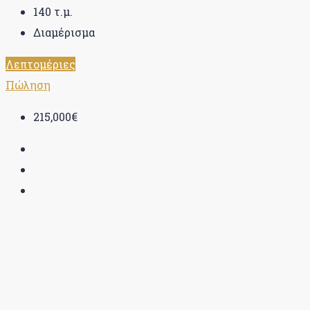
140
τ.μ.
Διαμέρισμα
Λεπτομέριες
Πώληση
215,000€