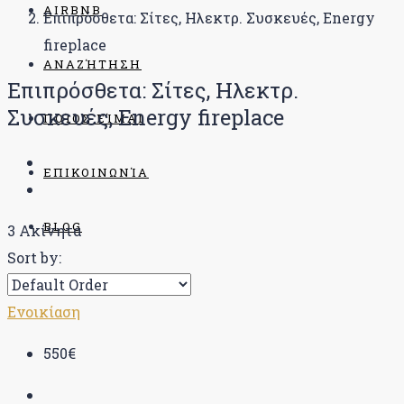
AIRBNB
Επιπρόσθετα: Σίτες, Ηλεκτρ. Συσκευές, Energy
fireplace
ΑΝΑΖΉΤΗΣΗ
Επιπρόσθετα: Σίτες, Ηλεκτρ.
Συσκευές, Energy fireplace
ΠΟΊΟΣ ΕΊΜΑΙ
ΕΠΙΚΟΙΝΩΝΊΑ
BLOG
3 Ακίνητα
Sort by:
Ενοικίαση
550€