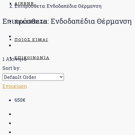
AIRBNB
Επιπρόσθετα: Ενδοδαπέδια Θέρμανση
Επιπρόσθετα: Ενδοδαπέδια Θέρμανση
ΑΝΑΖΉΤΗΣΗ
ΠΟΊΟΣ ΕΊΜΑΙ
ΕΠΙΚΟΙΝΩΝΊΑ
1 Ακίνητο
Sort by:
BLOG
Ενοικίαση
650€