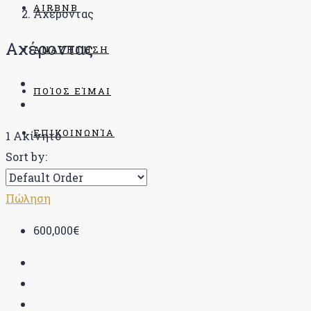
AIRBNB
Αχέροντας
Αχέροντας
ΑΝΑΖΉΤΗΣΗ
ΠΟΊΟΣ ΕΊΜΑΙ
ΕΠΙΚΟΙΝΩΝΊΑ
1 Ακίνητο
Sort by:
BLOG
Πώληση
600,000€