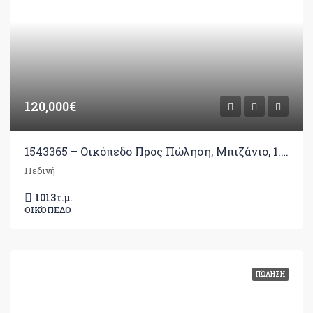
120,000€
1543365 – Οικόπεδο Προς Πώληση, Μπιζάνιο, 1.013 τ.μ., €120.000
Πεδινή
1013
τ.μ.
ΟΙΚΌΠΕΔΟ
ΠΏΛΗΣΗ