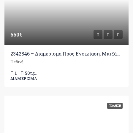
550€
2342846 – Διαμέρισμα Προς Ενοικίαση, Μπιζάνιο, 50 τ.μ., €550
Πεδινή
1
50
τ.μ.
ΔΙΑΜΈΡΙΣΜΑ
ΠΏΛΗΣΗ