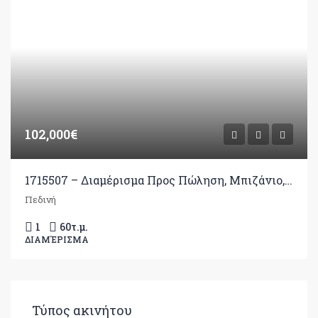
102,000€
1715507 – Διαμέρισμα Προς Πώληση, Μπιζάνιο, 60 τ.μ., €102.000
Πεδινή
1
60
τ.μ.
ΔΙΑΜΈΡΙΣΜΑ
Τύπος ακινήτου