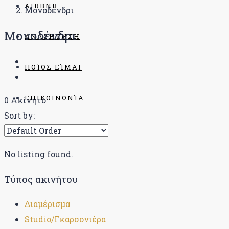
AIRBNB
Μονοδένδρι
Μονοδένδρι
ΑΝΑΖΉΤΗΣΗ
ΠΟΊΟΣ ΕΊΜΑΙ
ΕΠΙΚΟΙΝΩΝΊΑ
0 Ακίνητο
Sort by:
BLOG
No listing found.
Τύπος ακινήτου
Διαμέρισμα
Studio/Γκαρσονιέρα