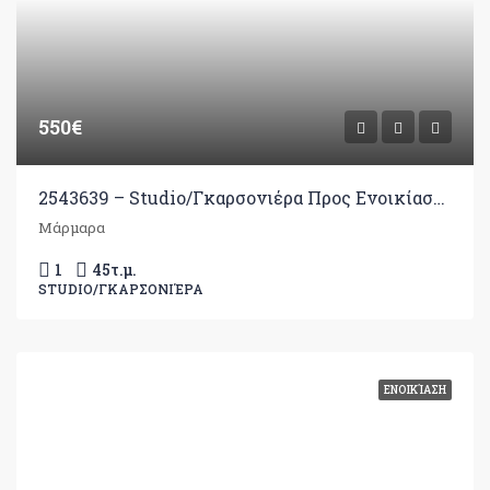
550€
2543639 – Studio/Γκαρσονιέρα Προς Ενοικίαση, Ιωάννινα, 45 τ.μ., €550
Μάρμαρα
1
45
τ.μ.
STUDIO/ΓΚΑΡΣΟΝΙΈΡΑ
ΕΝΟΙΚΊΑΣΗ