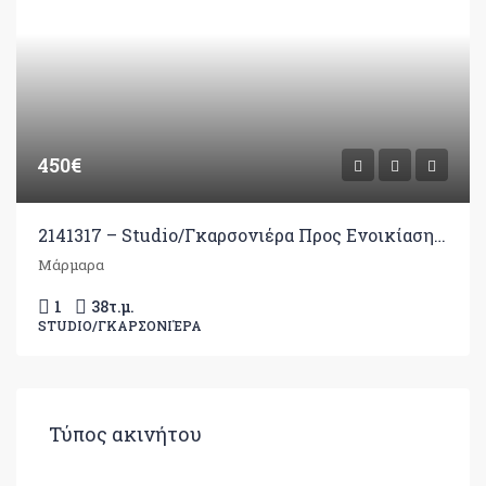
450€
2141317 – Studio/Γκαρσονιέρα Προς Ενοικίαση, Ιωάννινα, 38 τ.μ., €450
Μάρμαρα
1
38
τ.μ.
STUDIO/ΓΚΑΡΣΟΝΙΈΡΑ
Τύπος ακινήτου