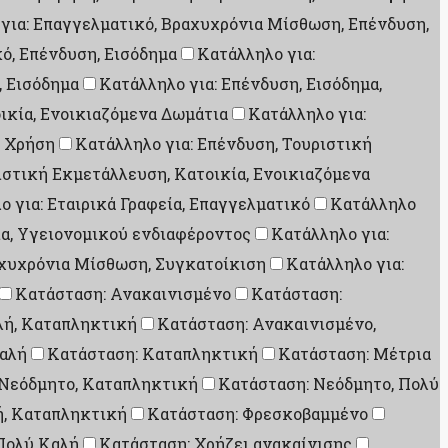
για: Επαγγελματικό, Βραχυχρόνια Μίσθωση, Επένδυση,
ό, Επένδυση, Εισόδημα
Κατάλληλο για:
, Εισόδημα
Κατάλληλο για: Επένδυση, Εισόδημα,
ικία, Ενοικιαζόμενα Δωμάτια
Κατάλληλο για:
ή Χρήση
Κατάλληλο για: Επένδυση, Τουριστική
ιστική Εκμετάλλευση, Κατοικία, Ενοικιαζόμενα
ο για: Εταιρικά Γραφεία, Επαγγελματικό
Κατάλληλο
ία, Υγειονομικού ενδιαφέροντος
Κατάλληλο για:
αχυχρόνια Μίσθωση, Συγκατοίκιση
Κατάλληλο για:
Κατάσταση: Ανακαινισμένο
Κατάσταση:
λή, Καταπληκτική
Κατάσταση: Ανακαινισμένο,
αλή
Κατάσταση: Καταπληκτική
Κατάσταση: Μέτρια
 Νεόδμητο, Καταπληκτική
Κατάσταση: Νεόδμητο, Πολύ
ή, Καταπληκτική
Κατάσταση: Φρεσκοβαμμένο
Πολύ Καλή
Κατάσταση: Χρήζει ανακαίνισης