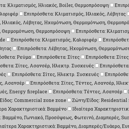
τα: Κλιματισμός, Ηλιακός, Boiler, Θερμοπρόσοψη
Επιπρ
αλοριφέρ
Επιπρόσθετα: Κλιματισμός, Ηλιακός, Λέβητας
ς, Ηλιακός, Λέβητας, Ηχομόνωση, Θερμομόνωση, Θερμοπρ
η, Θερμομόνωση, Θερμοπρόσοψη
Επιπρόσθετα: Κλιματισ
ade
Επιπρόσθετα: Κλιματισμός, Καλοριφέρ
Επιπρόσθετ
βητας
Επιπρόσθετα: Λέβητας, Ηχομόνωση, Θερμομόνωσ
όσθετα: Ρεύμα
Επιπρόσθετα: Σίτες
Επιπρόσθετα: Σίτες
σθετα: Σίτες, Ασανσέρ, Ηλεκτρ. Συσκευές
Επιπρόσθετα:
υές
Επιπρόσθετα: Σίτες, Ηλεκτρ. Συσκευές
Επιπρόσθετ
ες, Ασανσέρ
Επιπρόσθετα: Σίτες, Τέντες, Ασανσέρ, Ηλε
υές, Energy fireplace
Επιπρόσθετα: Τέντες, Ασανσέρ
Είδος: Commercial zone zone
Ζώνη/Είδος: Residential
τερα Χαρακτηριστικά: Βαμμένο
Ιδιαίτερα Χαρακτηριστικ
: Βαμμένο, Γωνιακό, Προσόψεως, Φωτεινό, Διαμπερές, Su
διαίτερα Χαρακτηριστικά: Βαμμένο, Διαμπερές/Ευάερο, Ευ