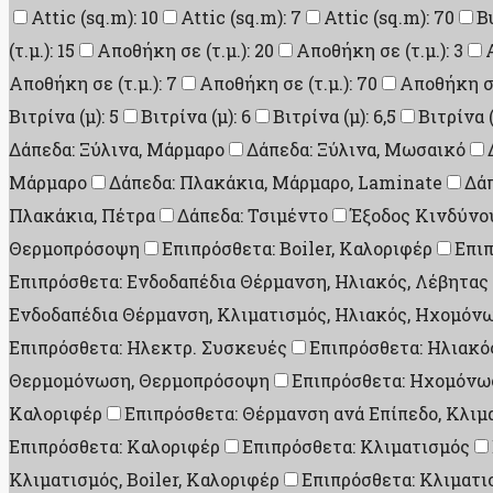
Attic (sq.m): 10
Attic (sq.m): 7
Attic (sq.m): 70
B
(τ.μ.): 15
Αποθήκη σε (τ.μ.): 20
Αποθήκη σε (τ.μ.): 3
Αποθήκη σε (τ.μ.): 7
Αποθήκη σε (τ.μ.): 70
Αποθήκη σε 
Βιτρίνα (μ): 5
Βιτρίνα (μ): 6
Βιτρίνα (μ): 6,5
Βιτρίνα (
Δάπεδα: Ξύλινα, Μάρμαρο
Δάπεδα: Ξύλινα, Μωσαικό
Μάρμαρο
Δάπεδα: Πλακάκια, Μάρμαρο, Laminate
Δάπ
Πλακάκια, Πέτρα
Δάπεδα: Τσιμέντο
Έξοδος Κινδύνου
Θερμοπρόσοψη
Επιπρόσθετα: Boiler, Καλοριφέρ
Επι
Επιπρόσθετα: Ενδοδαπέδια Θέρμανση, Ηλιακός, Λέβητας
Ενδοδαπέδια Θέρμανση, Κλιματισμός, Ηλιακός, Ηχομό
Επιπρόσθετα: Ηλεκτρ. Συσκευές
Επιπρόσθετα: Ηλιακός
Θερμομόνωση, Θερμοπρόσοψη
Επιπρόσθετα: Ηχομόνω
Καλοριφέρ
Επιπρόσθετα: Θέρμανση ανά Επίπεδο, Κλιμ
Επιπρόσθετα: Καλοριφέρ
Επιπρόσθετα: Κλιματισμός
Κλιματισμός, Boiler, Καλοριφέρ
Επιπρόσθετα: Κλιματι