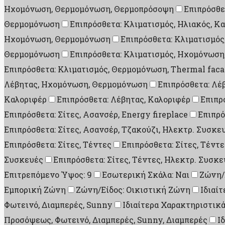
Ηχομόνωση, Θερμομόνωση, Θερμοπρόσοψη
Επιπρόσθε
Θερμομόνωση
Επιπρόσθετα: Κλιματισμός, Ηλιακός, Κ
Ηχομόνωση, Θερμομόνωση
Επιπρόσθετα: Κλιματισμό
Θερμομόνωση
Επιπρόσθετα: Κλιματισμός, Ηχομόνωσ
Επιπρόσθετα: Κλιματισμός, Θερμομόνωση, Thermal fac
Λέβητας, Ηχομόνωση, Θερμομόνωση
Επιπρόσθετα: Λέ
Καλοριφέρ
Επιπρόσθετα: Λέβητας, Καλοριφέρ
Επιπρ
Επιπρόσθετα: Σίτες, Ασανσέρ, Energy fireplace
Επιπρό
Επιπρόσθετα: Σίτες, Ασανσέρ, Τζακούζι, Ηλεκτρ. Συσκε
Επιπρόσθετα: Σίτες, Τέντες
Επιπρόσθετα: Σίτες, Τέντ
Συσκευές
Επιπρόσθετα: Σίτες, Τέντες, Ηλεκτρ. Συσκε
Επιτρεπόμενο Ύψος: 9
Εσωτερική Σκάλα: Ναι
Ζώνη/
Εμπορική Ζώνη
Ζώνη/Είδος: Οικιστική Ζώνη
Ιδιαί
Φωτεινό, Διαμπερές, Sunny
Ιδιαίτερα Χαρακτηριστικά
Προσόψεως, Φωτεινό, Διαμπερές, Sunny, Διαμπερές
Ι