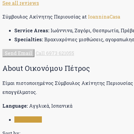
See all reviews
Σύμβουλος Ακίνητης Περιουσίας at
IoanninaCasa
Service Areas:
Ιωάννινα, Ζαγόρι, Θεσπρωτία, Πρέβ
Specialties:
Βραχυχρόνιες μισθώσεις, αγοραπωλησίε
Send Email
Call
6973 621055
About Οικονόμου Πέτρος
Είμαι πιστοποιημένος Σύμβουλος Ακίνητης Περιουσίας σ
επαγγέλματος.
Language:
Αγγλικά, Ισπανικά
Reviews (0)
Sort by: