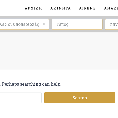
ΑΡΧΙΚΉ
ΑΚΊΝΗΤΑ
AIRBNB
ΑΝΑΖ
λες οι υποπεριοχές
Τύπος
Υπν
. Perhaps searching can help.
Search