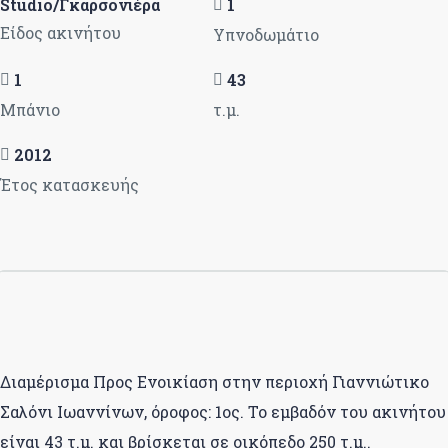
Studio/Γκαρσονιέρα
1
Είδος ακινήτου
Υπνοδωμάτιο
1
43
Μπάνιο
τ.μ.
2012
Έτος κατασκευής
Διαμέρισμα Προς Ενοικίαση στην περιοχή Γιαννιώτικο
Σαλόνι Ιωαννίνων, όροφος: 1ος. Το εμβαδόν του ακινήτου
είναι 43 τ.μ. και βρίσκεται σε οικόπεδο 250 τ.μ..