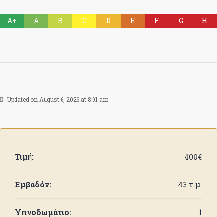
A+
A
B
C
D
E
F
G
H
Updated on August 6, 2026 at 8:01 am
Τιμή:
400€
Εμβαδόν:
43 τ.μ.
Υπνοδωμάτιο:
1