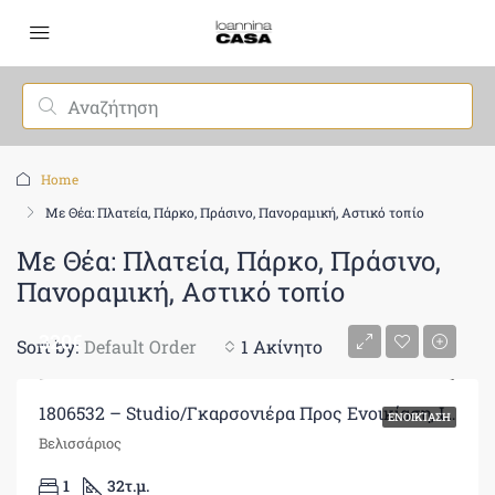
Home
Με Θέα: Πλατεία, Πάρκο, Πράσινο, Πανοραμική, Αστικό τοπίο
Με Θέα: Πλατεία, Πάρκο, Πράσινο,
Πανοραμική, Αστικό τοπίο
320€
Sort by:
Default Order
1 Ακίνητο
1806532 – Studio/Γκαρσονιέρα Προς Ενοικίαση, Ιωάννινα, 32 τ.μ., €320
ΕΝΟΙΚΊΑΣΗ
Βελισσάριος
1
32
τ.μ.